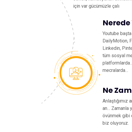
için var gücümüzle çalı
Nerede
Youtube başta
DailyMotion, F
Linkedin, Pint
tüm sosyal me
platformlarda
mecralarda…
Ne Zam
Anlaştığımız a
an… Zamanla y
övünmek gibi 
biz oluyoruz.