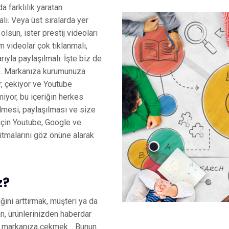
da farklılık yaratan
lı. Veya üst sıralarda yer
 olsun, ister prestij videoları
m videolar çok tıklanmalı,
rıyla paylaşılmalı. İşte biz de
z… Markanıza kurumunuza
or, çekiyor ve Youtube
miyor, bu içeriğin herkes
lmesi, paylaşılması ve size
çin Youtube, Google ve
itmalarını göz önüne alarak
z?
ğini arttırmak, müşteri ya da
n, ürünlerinizden haberdar
i markanıza çekmek… Bunun