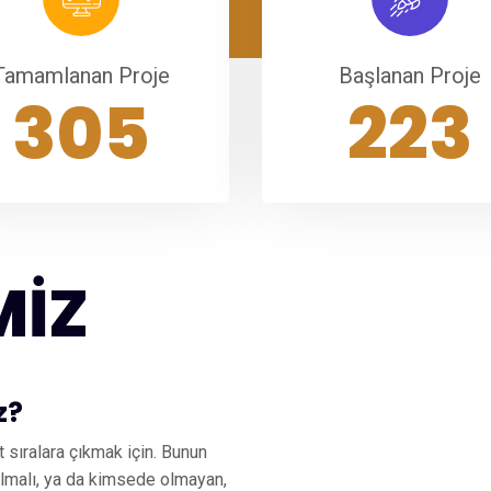
Tamamlanan Proje
Başlanan Proje
420
307
MİZ
z?
sıralara çıkmak için. Bunun
 olmalı, ya da kimsede olmayan,